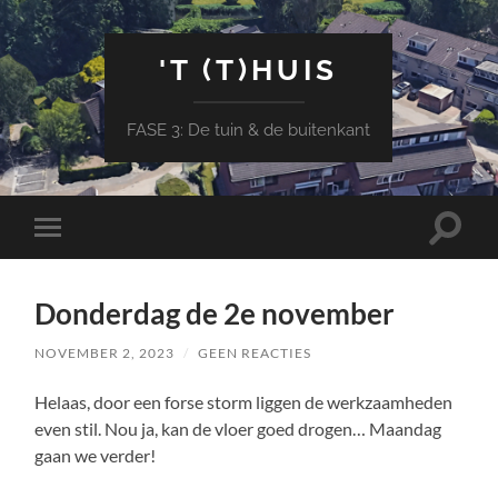
'T (T)HUIS
FASE 3: De tuin & de buitenkant
Toggle
Toggle
zoekve
mobiel
menu
Donderdag de 2e november
NOVEMBER 2, 2023
/
GEEN REACTIES
Helaas, door een forse storm liggen de werkzaamheden
even stil. Nou ja, kan de vloer goed drogen… Maandag
gaan we verder!