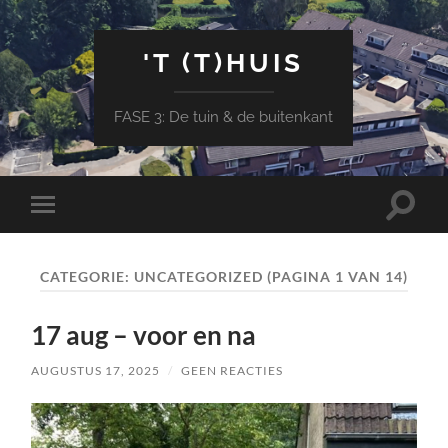
'T (T)HUIS
FASE 3: De tuin & de buitenkant
Toggle
Toggle
zoekve
mobiel
menu
CATEGORIE:
UNCATEGORIZED
(PAGINA 1 VAN 14)
17 aug – voor en na
AUGUSTUS 17, 2025
/
GEEN REACTIES