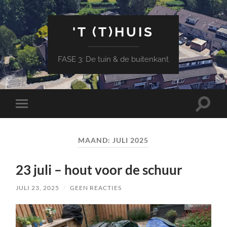
'T (T)HUIS
FASE 3: De tuin & de buitenkant
Toggle
Toggle
zoekve
mobiel
menu
MAAND:
JULI 2025
23 juli – hout voor de schuur
JULI 23, 2025
/
GEEN REACTIES