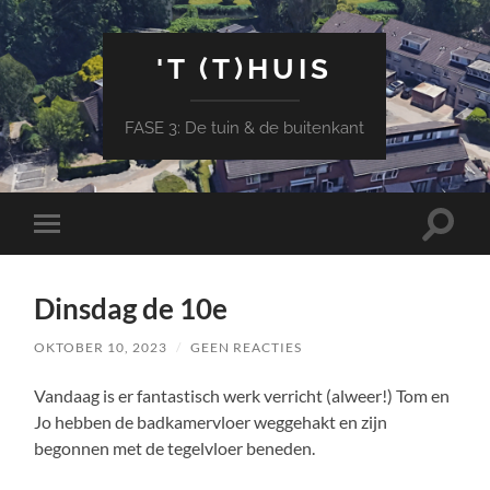
'T (T)HUIS
FASE 3: De tuin & de buitenkant
Toggle
Toggle
zoekve
mobiel
menu
Dinsdag de 10e
OKTOBER 10, 2023
/
GEEN REACTIES
Vandaag is er fantastisch werk verricht (alweer!) Tom en
Jo hebben de badkamervloer weggehakt en zijn
begonnen met de tegelvloer beneden.