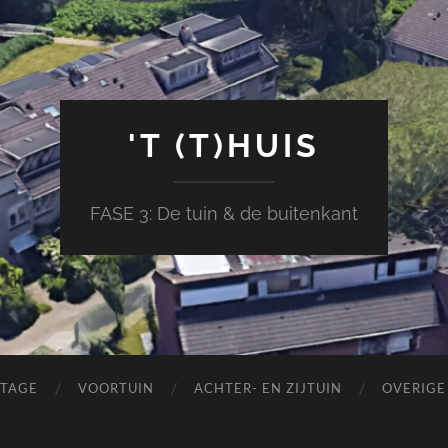
'T (T)HUIS
FASE 3: De tuin & de buitenkant
ETAGE
VOORTUIN
ACHTER- EN ZIJTUIN
OVERIG