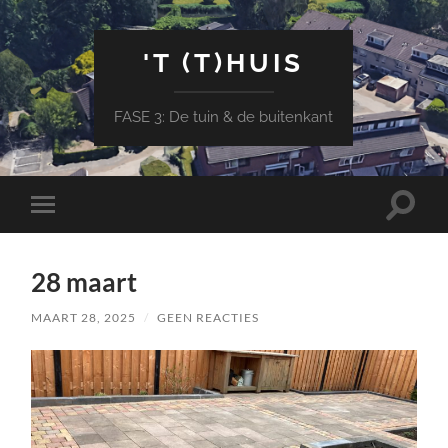
'T (T)HUIS
FASE 3: De tuin & de buitenkant
Toggle
Toggle
zoekve
mobiel
menu
28 maart
MAART 28, 2025
/
GEEN REACTIES