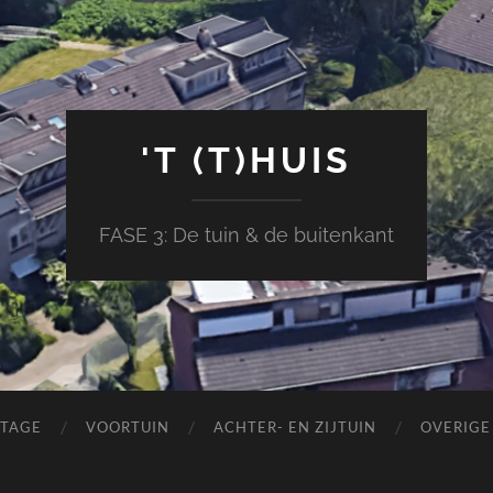
'T (T)HUIS
FASE 3: De tuin & de buitenkant
ETAGE
VOORTUIN
ACHTER- EN ZIJTUIN
OVERIG